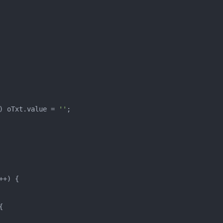
) oTxt.
value
 = 
''
;

++) {


