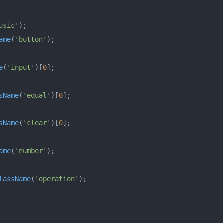
usic'
);

ame
(
'button'
);

e
(
'input'
)[
0
];

sName
(
'equal'
)[
0
];

sName
(
'clear'
)[
0
];

ame
(
'number'
);

lassName
(
'operation'
);
