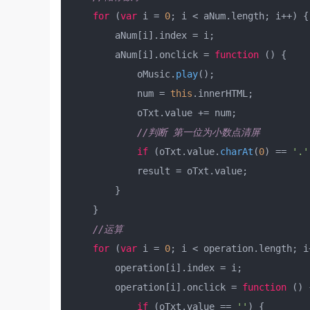
for
 (
var
 i = 
0
; i < aNum.
length
; i++) {

        aNum[i].
index
 = i;

        aNum[i].
onclick
 = 
function
 (
) {

            oMusic.
play
();

            num = 
this
.
innerHTML
;

            oTxt.
value
 += num;

//判断 第一位为小数点清屏
if
 (oTxt.
value
.
charAt
(
0
) == 
'.'
            result = oTxt.
value
;

        }

    }

//运算
for
 (
var
 i = 
0
; i < operation.
length
; i
        operation[i].
index
 = i;

        operation[i].
onclick
 = 
function
 (
) {
if
 (oTxt.
value
 == 
''
) {
