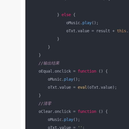
            } 
else
 {

                oMusic.
play
();

                oTxt.
value
 = result + 
this
.
            }

        }

    }

//输出结果 
    oEqual.
onclick
 = 
function
 (
) {

        oMusic.
play
();

        oTxt.
value
 = 
eval
(oTxt.
value
);

    }

//清零 
    oClear.
onclick
 = 
function
 (
) {

        oMusic.
play
();

        oTxt.
value
 = 
''
;
