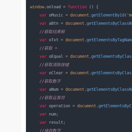
window
.
onload
 = 
function
 (
) {

var
 oMusic = 
document
.
getElementById
(
'm
var
 aBtn = 
document
.
getElementsByClassN
//获取结果框
var
 oTxt = 
document
.
getElementsByTagNam
//获取 =
var
 oEqual = 
document
.
getElementsByClas
//获取清除按键
var
 oClear = 
document
.
getElementsByClas
//获取数字
var
 aNum = 
document
.
getElementsByClassN
//获取运算符
var
 operation = 
document
.
getElementsByC
var
 num;

var
 result;

//储存数字