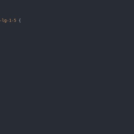
-lg-1-5
 {
