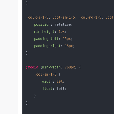
}

.col-xs-1-5
, 
.col-sm-1-5
, 
.col-md-1-5
, 
.col
position
: relative;

min-height
: 
1px
;

padding-left
: 
15px
;

padding-right
: 
15px
;

}

@media
 (
min-width
: 
768px
) {

.col-sm-1-5
 {

width
: 
20%
;

float
: left;

    }

}
