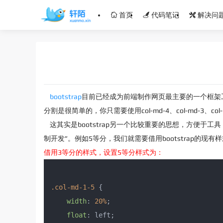
首页
代码笔记
解决问
bootstrap
目前已经成为前端制作网页最主要的一个框架工具
分割是很简单的，你只需要使用col-md-4、col-md-3
这其实是bootstrap另一个比较重要的思想，方便于工具，
制开发”。例如5等分，我们就需要借用bootstrap的现
借用3等分的样式，设置5等分样式为：
.col-md-1-5
 {

width
: 
20%
;

float
: left;
