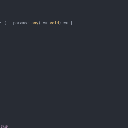
: (...params: 
any
) => 
void
) => {

对象。
