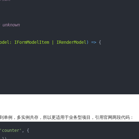
known

odel: IFormModelItem | IRenderModel
) =>
 {

s 可以做到单例，多实例共存，所以更适用于业务型项目，引用官网两段代码：
'counter'
, {
