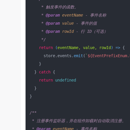
     * 触发事件的函数。

     * 
@param
eventName
 - 事件名称

     * 
@param
value
 - 事件的值

     * 
@param
rowId
 - 行 ID（可选）

     */
return
(
eventName, value, rowId
) =>
 {

      store.
events
.
emit
(
`
${EventPrefixEnum.
    }

  } 
catch
 {

return
undefined
  }

}

/**

 * 注册事件监听器，并在组件卸载时自动取消注册。

 * 
@param
eventName
 - 事件名称
