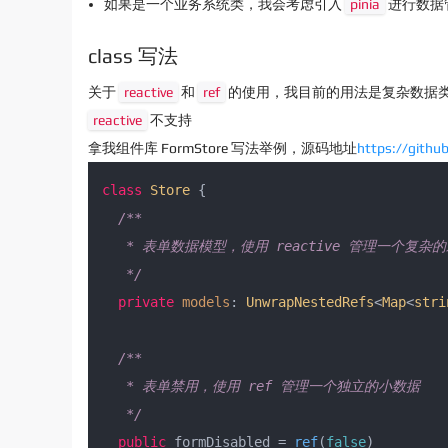
如果是一个业务系统类，我会考虑引入
pinia
进行数据
class 写法
关于
reactive
和
ref
的使用，我目前的用法是复杂数据
reactive
不支持
拿我组件库 FormStore 写法举例，源码地址
https://githu
class
Store
 {

/**

   * 表单数据模型，使用 reactive 管理一个复杂的
   */
private
models
: 
UnwrapNestedRefs
<
Map
<
stri
/**

   * 表单禁用，使用 ref 管理一个独立的小数据

   */
public
 formDisabled = 
ref
(
false
)
