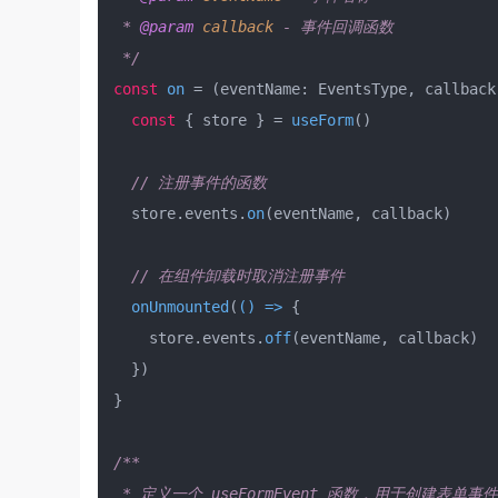
 * 
@param
callback
 - 事件回调函数

 */
const
on
 = (
eventName: EventsType, callback
const
 { store } = 
useForm
()

// 注册事件的函数
  store.
events
.
on
(eventName, callback)

// 在组件卸载时取消注册事件
onUnmounted
(
() =>
 {

    store.
events
.
off
(eventName, callback)

  })

}

/**

 * 定义一个 useFormEvent 函数，用于创建表单事件