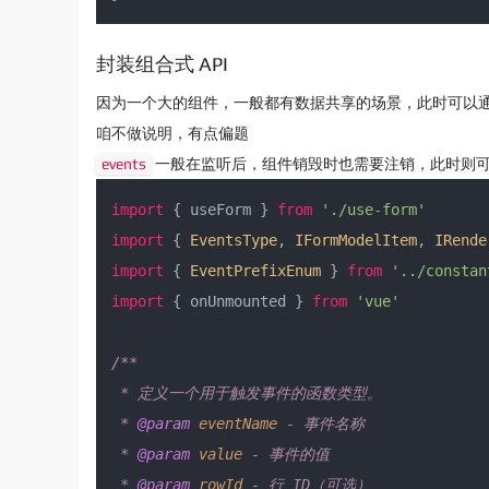
封装组合式 API
因为一个大的组件，一般都有数据共享的场景，此时可以通过 p
咱不做说明，有点偏题
events
一般在监听后，组件销毁时也需要注销，此时则可以
import
 { useForm } 
from
'./use-form'
import
 { 
EventsType
, 
IFormModelItem
, 
IRende
import
 { 
EventPrefixEnum
 } 
from
'../constan
import
 { onUnmounted } 
from
'vue'
/**

 * 定义一个用于触发事件的函数类型。

 * 
@param
eventName
 - 事件名称

 * 
@param
value
 - 事件的值

 * 
@param
rowId
 - 行 ID（可选）
