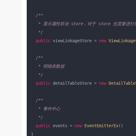
/**

   * 显示属性联动 store，对于 store 也需要
   */
public
 viewLinkageStore = 
new
ViewLinkage
/**

   * 明细表数据

   */
public
 detailTableStore = 
new
DetailTable
/**

   * 事件中心

   */
public
 events = 
new
EventEmitterEx
()

}