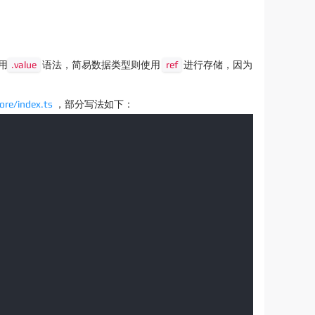
用
.value
语法，简易数据类型则使用
ref
进行存储，因为
re/index.ts
，部分写法如下：