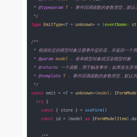
 * 
@typeparam
T
 - 事件回调函数的参数类型，默认为 u
 */
type
EmitType
<T = 
unknown
> = 
(
eventName: 
st
/**

 * 根据给定的模型对象注册事件监听器，并返回一个用
 * 
@param
model
 - 表单模型对象或渲染模型对象

 * 
@returns
 一个函数，用于触发事件；如果发生异常，则返
 * 
@template
T
 - 事件回调函数的参数类型，默认为 un
 */
const
 emit = <T = 
unknown
>(
model
: 
IFormMode
try
 {

const
 { store } = 
useForm
()

const
 id = (model 
as
IFormModelItem
).
da
/**
