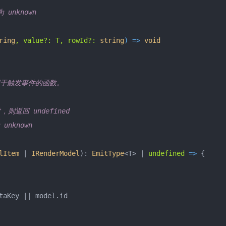
nknown

ring
, value?: T, rowId?: 
string
) =>
void
于触发事件的函数。

回 undefined

known

lItem
 | 
IRenderModel
): 
EmitType
<T> | 
undefined
 =>
 {

taKey
 || model.
id