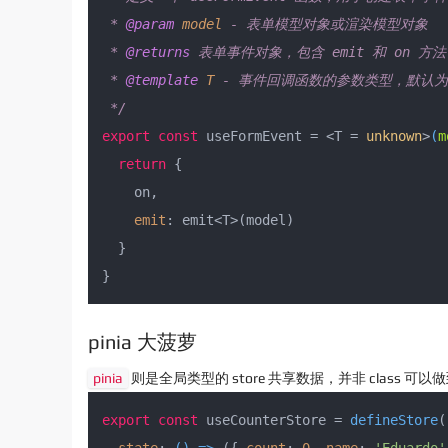
 * 
@param
model
 - 表单模型对象或渲染模型对象

 * 
@returns
 表单事件对象，包含 emit 和 on 方法

 * 
@template
T
 - 事件回调函数的参数类型，默认为 un
 */
export
const
 useFormEvent = <T = 
unknown
>
(
m
return
 {

    on,

emit
: emit<T>(model)

  }

}
pinia 大菠萝
pinia
则是全局类型的 store 共享数据，并非 clas
export
const
 useCounterStore = 
defineStore
(