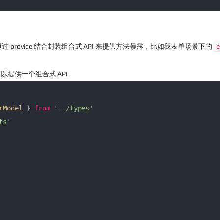
rovide 结合封装组合式 API 来提供方法暴露，比如我表单场景下的
e
提供一个组合式 API
rModel
 } 
from
'../types'
ts'