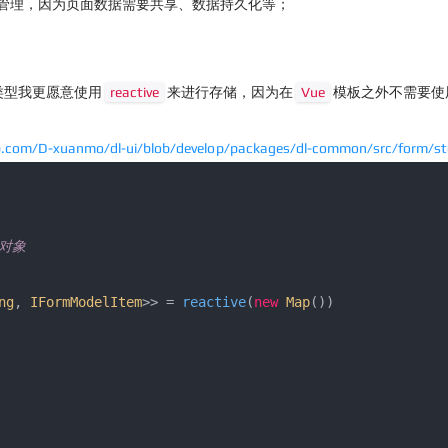
管理，因为页面数据需要共享、数据持久化等；
类型我更愿意使用
reactive
来进行存储，因为在
Vue
模板之外不需要使
b.com/D-xuanmo/dl-ui/blob/develop/packages/dl-common/src/form/sto
对象

ng
, 
IFormModelItem
>> = 
reactive
(
new
Map
())
