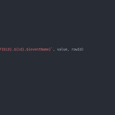
FIELD}
.
${id}
.
${eventName}
`
, value, rowId)
