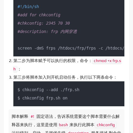
#!/bin/sh
#add for chkconfig
#chkconfig: 2345 70 30
#description: frp 内网穿透
screen -dmS frps /htdocs/frp/frps -c /htdocs/frp
第二步为脚本赋予可以执行的权限，命令：
chmod +x frp.s
h
；
第三步将脚本加入到开机启动任务，执行以下两条命令：
$ chkconfig --add ./frp.sh

$ chkconfig frp.sh on
脚本解释
#!
固定语法，告诉系统需要这个脚本需要什么解
释器来执行，这里是使用
bash
来执行此脚本
chkconfig