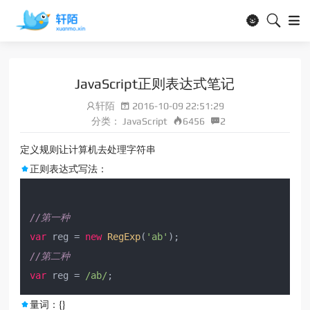
🌚
JavaScript正则表达式笔记
轩陌
2016-10-09 22:51:29
分类：
JavaScript
6456
2
定义规则让计算机去处理字符串
正则表达式写法：
//第一种
var
 reg = 
new
RegExp
(
'ab'
//第二种
var
 reg = 
/ab/
量词：{}