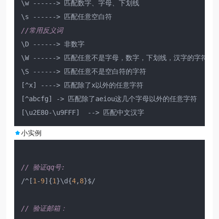
\w ------> 匹配数字、字母、下划线

//常用反义词
\D ------> 非数字

\W ------> 匹配任意不是字母，数字，下划线，汉字的字符

\S ------> 匹配任意不是空白符的字符

[^x] ----> 匹配除了x以外的任意字符

[^abcfg] -> 匹配除了aeiou这几个字母以外的任意字符

小实例
// 验证qq号: 
/^[
1
-
9
]{
1
}\d{
4
,
8
}$/

// 验证邮箱：