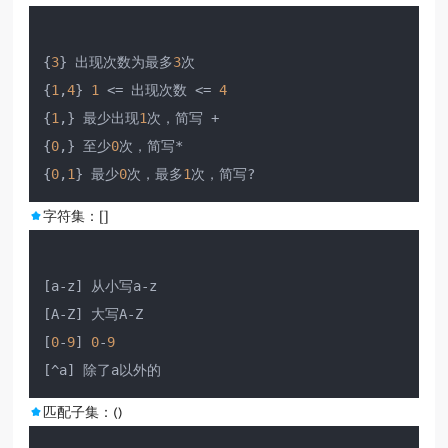
{
3
} 出现次数为最多
3
次

{
1
,
4
} 
1
 <= 出现次数 <= 
4
{
1
,} 最少出现
1
次，简写 +

{
0
,} 至少
0
次，简写*

{
0
,
1
} 最少
0
次，最多
1
字符集：[]
[a-z] 从小写a-z

[A-Z] 大写A-Z

[
0
-
9
] 
0
-
9
匹配子集：()