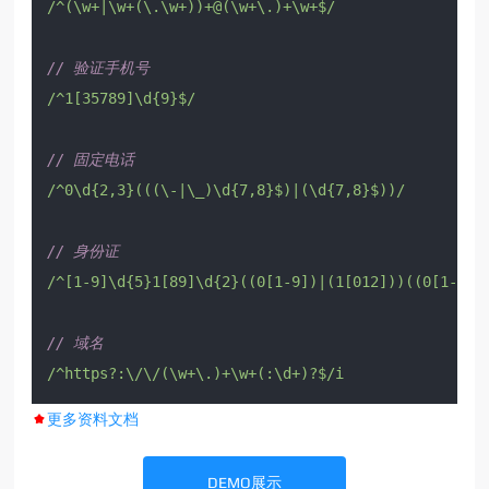
/^(\w+|\w+(\.\w+))+@(\w+\.)+\w+$/
// 验证手机号
/^1[35789]\d{9}$/
// 固定电话
/^0\d{2,3}(((\-|\_)\d{7,8}$)|(\d{7,8}$))/
// 身份证
/^[1-9]\d{5}1[89]\d{2}((0[1-9])|(1[012]))((0[1-9])
// 域名
/^https?:\/\/(\w+\.)+\w+(:\d+)?$/i
更多资料文档
DEMO展示