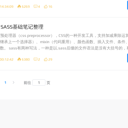
14:34:09
6269
4
16
SASS基础笔记整理
S的预处理器（css preprocessor），CSS的一种开发工具，支持加减乘除
继承上一个选择器）、mixin（代码重用）、颜色函数、插入文件、条件
。 sass有两种写法，一种是以.sass后缀的文件语法是没有大括号的，和s
.sc
00:12:42
6380
2
29
1
前往
页