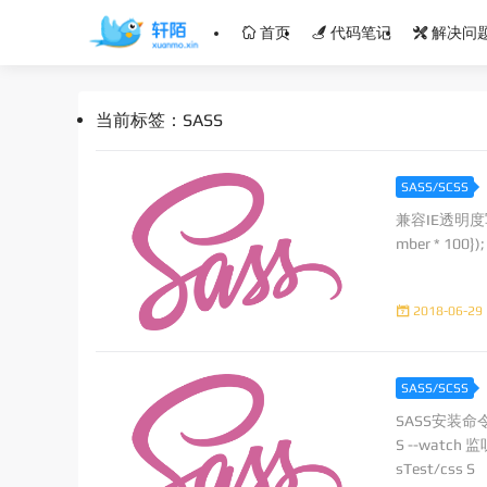
首页
代码笔记
解决问
当前标签：SASS
SASS/SCSS
兼容IE透明度写法 @m
mber * 100})
2018-06-29 
SASS/SCSS
SASS安装命令--
S --watch 
sTest/css S