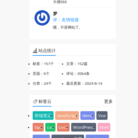
大佬666
梦
评：友情链接
嗯，不弄网站了。
站点统计
标签：157个
文章：152篇
页面：6个
评论：2064条
分类：24个
最后更新：2024-8-14
标签云
更多
前端笔记
JavaScript
demo
Vue
tips
css
css3
WordPress
html