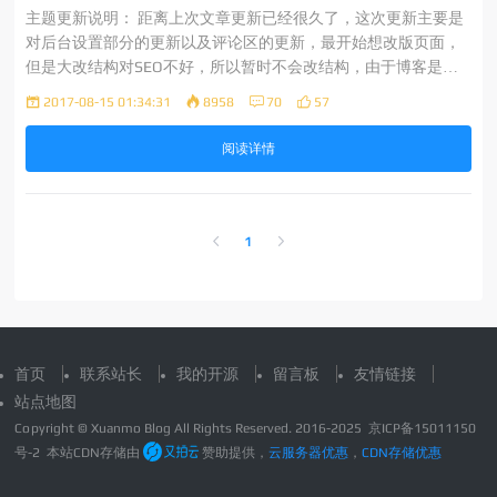
主题更新说明： 距离上次文章更新已经很久了，这次更新主要是
对后台设置部分的更新以及评论区的更新，最开始想改版页面，
但是大改结构对SEO不好，所以暂时不会改结构，由于博客是去
年做的，css部分有时间会在做调整。 最开始做wordpress主题对
2017-08-15 01:34:31
8958
70
57
php也不熟悉，不知道哪里下手，代码写的也很糟糕，所以在后
台主题自定义功能不能
阅读详情
1
首页
联系站长
我的开源
留言板
友情链接
站点地图
Copyright © Xuanmo Blog All Rights Reserved. 2016-2025
京ICP备15011150
号-2
本站CDN存储由
赞助提供，
云服务器优惠
，
CDN存储优惠