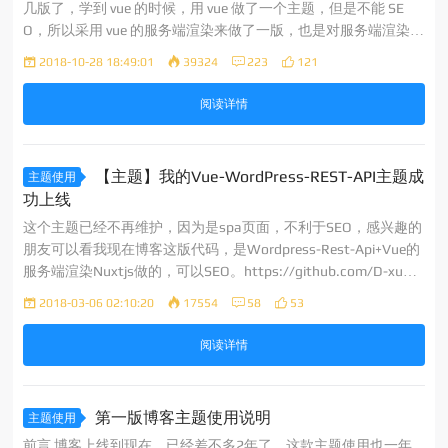
几版了，学到 vue 的时候，用 vue 做了一个主题，但是不能 SE
O，所以采用 vue 的服务端渲染来做了一版，也是对服务端渲染做
一下学习，也就是目前的页面，源码已经放在我的GitHub上了，
2018-10-28 18:49:01
39324
223
121
相对于之前的主题配置，这次有点不一样，稍微麻烦一点，这
阅读详情
【主题】我的Vue-WordPress-REST-API主题成
主题使用
功上线
这个主题已经不再维护，因为是spa页面，不利于SEO，感兴趣的
朋友可以看我现在博客这版代码，是Wordpress-Rest-Api+Vue的
服务端渲染Nuxtjs做的，可以SEO。https://github.com/D-xuan
mo/xm-nuxtjs-wordpress 主题摘要 1.全站ajax； 2.整体颜色采
2018-03-06 02:10:20
17554
58
53
阅读详情
第一版博客主题使用说明
主题使用
前言 博客上线到现在，已经差不多2年了，这款主题使用也一年